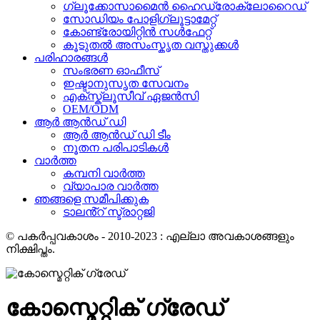
ഗ്ലൂക്കോസാമൈൻ ഹൈഡ്രോക്ലോറൈഡ്
സോഡിയം പോളിഗ്ലൂട്ടാമേറ്റ്
കോണ്ട്രോയിറ്റിൻ സൾഫേറ്റ്
കൂടുതൽ അസംസ്കൃത വസ്തുക്കൾ
പരിഹാരങ്ങൾ
സംഭരണ ​​ഓഫീസ്
ഇഷ്ടാനുസൃത സേവനം
എക്സ്ക്ലൂസീവ് ഏജൻസി
OEM/ODM
ആർ ആൻഡ് ഡി
ആർ ആൻഡ് ഡി ടീം
നൂതന പരിപാടികൾ
വാർത്ത
കമ്പനി വാർത്ത
വ്യാപാര വാർത്ത
ഞങ്ങളെ സമീപിക്കുക
ടാലൻ്റ് സ്ട്രാറ്റജി
© പകർപ്പവകാശം - 2010-2023 : എല്ലാ അവകാശങ്ങളും
നിക്ഷിപ്തം.
കോസ്മെറ്റിക് ഗ്രേഡ്