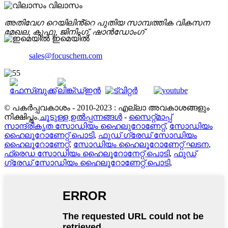
വിലാസം
അതിവേഗ റെയിലിൻ്റെ പുതിയ സാമ്പത്തിക വികസന
മേഖല, കുഫു, ജിനിംഗ്, ഷാൻഡോംഗ്
ഇമെയിൽ
sales@focuschem.com
© പകർപ്പവകാശം - 2010-2023 : എല്ലാ അവകാശങ്ങളും
നിക്ഷിപ്തം.
ചൂടുള്ള ഉൽപ്പന്നങ്ങൾ
-
സൈറ്റ്മാപ്പ്
സാന്ദ്രീകൃത സോഡിയം ഹൈലുറോണേറ്റ്
,
സോഡിയം
ഹൈലൂറോണേറ്റ് പൊടി
,
ഫുഡ് ഗ്രേഡ് സോഡിയം
ഹൈലൂറോണേറ്റ്
,
സോഡിയം ഹൈലൂറോണേറ്റ് ഘടന
,
ഫ്രെഡ സോഡിയം ഹൈലൂറോനേറ്റ് പൊടി
,
ഫുഡ്
ഗ്രേഡ് സോഡിയം ഹൈലൂറോണേറ്റ് പൊടി
,