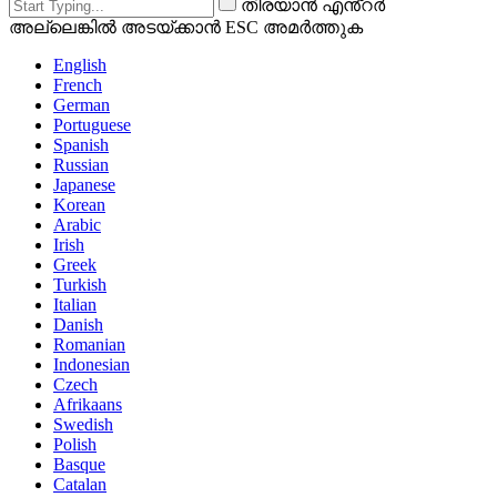
തിരയാൻ എൻ്റർ
അല്ലെങ്കിൽ അടയ്ക്കാൻ ESC അമർത്തുക
English
French
German
Portuguese
Spanish
Russian
Japanese
Korean
Arabic
Irish
Greek
Turkish
Italian
Danish
Romanian
Indonesian
Czech
Afrikaans
Swedish
Polish
Basque
Catalan