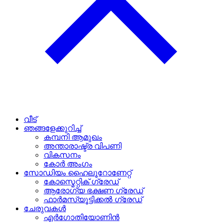
വീട്
ഞങ്ങളേക്കുറിച്ച്
കമ്പനി ആമുഖം
അന്താരാഷ്ട്ര വിപണി
വികസനം
കോർ അംഗം
സോഡിയം ഹൈലൂറോണേറ്റ്
കോസ്മെറ്റിക് ഗ്രേഡ്
ആരോഗ്യ ഭക്ഷണ ഗ്രേഡ്
ഫാർമസ്യൂട്ടിക്കൽ ഗ്രേഡ്
ചേരുവകൾ
എർഗോതിയോണിൻ