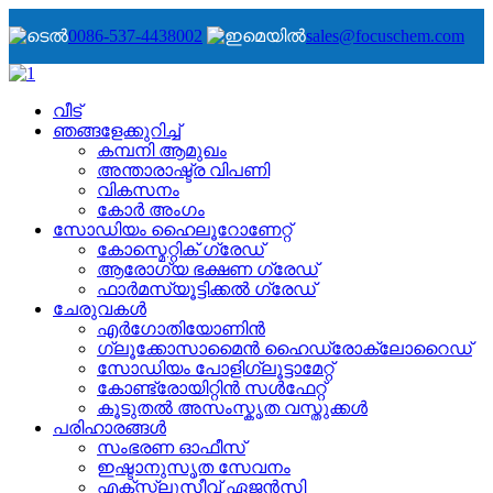
0086-537-4438002
sales@focuschem.com
വീട്
ഞങ്ങളേക്കുറിച്ച്
കമ്പനി ആമുഖം
അന്താരാഷ്ട്ര വിപണി
വികസനം
കോർ അംഗം
സോഡിയം ഹൈലൂറോണേറ്റ്
കോസ്മെറ്റിക് ഗ്രേഡ്
ആരോഗ്യ ഭക്ഷണ ഗ്രേഡ്
ഫാർമസ്യൂട്ടിക്കൽ ഗ്രേഡ്
ചേരുവകൾ
എർഗോതിയോണിൻ
ഗ്ലൂക്കോസാമൈൻ ഹൈഡ്രോക്ലോറൈഡ്
സോഡിയം പോളിഗ്ലൂട്ടാമേറ്റ്
കോണ്ട്രോയിറ്റിൻ സൾഫേറ്റ്
കൂടുതൽ അസംസ്കൃത വസ്തുക്കൾ
പരിഹാരങ്ങൾ
സംഭരണ ​​ഓഫീസ്
ഇഷ്ടാനുസൃത സേവനം
എക്സ്ക്ലൂസീവ് ഏജൻസി