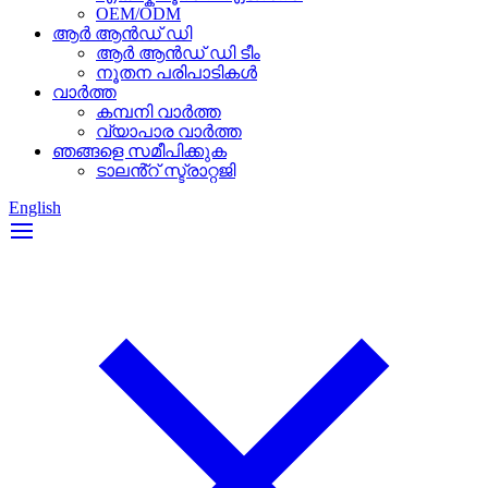
OEM/ODM
ആർ ആൻഡ് ഡി
ആർ ആൻഡ് ഡി ടീം
നൂതന പരിപാടികൾ
വാർത്ത
കമ്പനി വാർത്ത
വ്യാപാര വാർത്ത
ഞങ്ങളെ സമീപിക്കുക
ടാലൻ്റ് സ്ട്രാറ്റജി
English