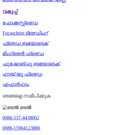
വകുപ്പ്
ഫോക്കസ്ഫ്രെഡ
Focuschem ട്രേഡിംഗ്
ഫ്രെഡ ബയോടെക്
മിംഗ്രെൻ ഫ്രെഡ
ഫുഷോങ്ഫു ബയോടെക്
ഹായ് യൂ ഫ്രെഡ
എഫാർഹാം
ഞങ്ങളെ സമീപിക്കുക
ടെൽ
0086-537-4438002
0086-15964123880