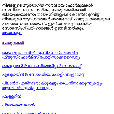
നിങ്ങളുടെ ആരോഗ്യ-സൗന്ദര്യ ഫോർമുലകൾ
സമനിലയിലാക്കാൻ മികച്ച ചേരുവകൾക്കായി
തിരയുകയാണോ?താഴെ നിങ്ങളുടെ കോൺടാക്റ്റ് വിട്ട്
നിങ്ങളുടെ ആവശ്യങ്ങൾ ഞങ്ങളോട് പറയുക.ഞങ്ങളുടെ
പരിചയസമ്പന്നരായ ടീം ഇഷ്‌ടാനുസൃതമാക്കിയ
സോഴ്‌സിംഗ് പരിഹാരങ്ങൾ ഉടനടി നൽകും.
അയക്കുക
ചേരുവകൾ
ഹൈലൂറോണിക് ആസിഡും ട്രെമെല്ല
ഫ്യൂസിഫോർമിസ് പോളിസാക്കറൈഡും
കൊളാജൻ & കോണ്ട്രോയിറ്റിൻ സൾഫേറ്റ്
എക്ടോയിൻ & സോഡിയം പോളിഗ്ലൂട്ടാമേറ്റ്
പ്ലാൻ്റ് എക്‌സ്‌ട്രാക്‌റ്റുകളും ചൈനീസ് മരുന്നുകളും
ആരോഗ്യ ഉൽപ്പന്നങ്ങളും
ഫുള്ളറീൻ
പ്രോ-സൈലാൻ
ലാവെൻഡർ അവശ്യ എണ്ണ