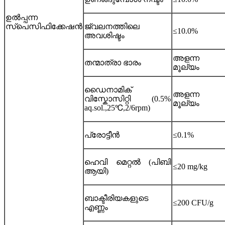
ഉൽപ്പന്ന
സ്പെസിഫിക്കേഷൻ
ജ്വലനത്തിലെ
≤10.0%
അവശിഷ്ടം
അളന്ന
തന്മാത്രാ ഭാരം
മൂല്യം
ഡൈനാമിക്
അളന്ന
വിസ്കോസിറ്റി (0.5%
മൂല്യം
aq.sol.,25℃,2/6rpm)
പ്രോട്ടീൻ
≤0.1%
ഹെവി മെറ്റൽ (പിബി
≤20 mg/kg
ആയി)
ബാക്ടീരിയകളുടെ
≤200 CFU/g
എണ്ണം