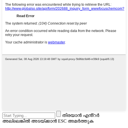
തിരയാൻ എൻ്റർ
അല്ലെങ്കിൽ അടയ്ക്കാൻ ESC അമർത്തുക