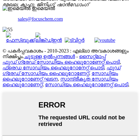
മേഖല, കുഫു, ജിനിംഗ്, ഷാൻഡോംഗ്
ഇമെയിൽ
sales@focuschem.com
© പകർപ്പവകാശം - 2010-2023 : എല്ലാ അവകാശങ്ങളും
നിക്ഷിപ്തം.
ചൂടുള്ള ഉൽപ്പന്നങ്ങൾ
-
സൈറ്റ്മാപ്പ്
ഫുഡ് ഗ്രേഡ് സോഡിയം ഹൈലൂറോണേറ്റ് പൊടി
,
ഫ്രെഡ സോഡിയം ഹൈലൂറോനേറ്റ് പൊടി
,
ഫുഡ്
ഗ്രേഡ് സോഡിയം ഹൈലൂറോണേറ്റ്
,
സോഡിയം
ഹൈലൂറോണേറ്റ് ഘടന
,
സാന്ദ്രീകൃത സോഡിയം
ഹൈലുറോണേറ്റ്
,
സോഡിയം ഹൈലൂറോണേറ്റ് പൊടി
,