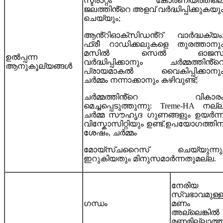
സ്ട്രാറ്റം കോർണിയത്തില
ജലത്തിൻ്റെ അളവ് വർദ്ധിപ്പിക്കുകയു
ചെയ്യും;
ആൻ്റിഓക്‌സിഡൻ്റ് വാർദ്ധക്യം
ഫ്രീ റാഡിക്കലുകളെ തുരത്താനു
മസിൽ സെൽ ഓജസ
ഉൽപ്പന്ന
വർദ്ധിപ്പിക്കാനും ചർമ്മത്തിൻ്റ
ആനുകൂല്യങ്ങൾ
പ്രായമാകൽ വൈകിപ്പിക്കാനു
ചർമ്മം നന്നാക്കാനും കഴിവുണ്ട്;
ചർമ്മത്തിൻ്റെ വികാര
മെച്ചപ്പെടുത്തുന്നു: Treme-HA നല്
ചർമ്മ സൗഹൃദ ഗുണങ്ങളും ഉയർന്
വിസ്കോസിറ്റിയും ഉണ്ട്.ഉപയോഗത്തിന
ശേഷം, ചർമ്മം
മോയ്സ്ചറൈസ് ചെയ്യുന്നു
ഇറുകിയതും മിനുസമാർന്നതുമല്ല.
നേരിയ
സ്വഭാവമുള്
ഗന്ധം
മണം
അല്ലെങ്കിൽ
മണമില്ലാത്