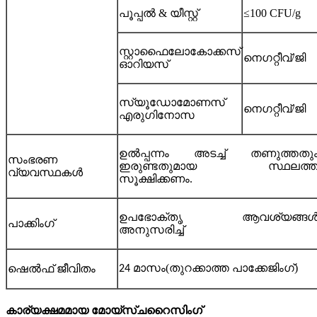
പൂപ്പൽ & യീസ്റ്റ്
≤100 CFU/g
സ്റ്റാഫൈലോകോക്കസ്
നെഗറ്റീവ്/ജി
ഓറിയസ്
സ്യൂഡോമോണസ്
നെഗറ്റീവ്/ജി
എരുഗിനോസ
ഉൽപ്പന്നം അടച്ച് തണുത്തതു
സംഭരണ ​​
ഇരുണ്ടതുമായ സ്ഥലത്ത
വ്യവസ്ഥകൾ
സൂക്ഷിക്കണം.
ഉപഭോക്തൃ ആവശ്യങ്ങ
പാക്കിംഗ്
അനുസരിച്ച്
(തുറക്കാത്ത പാക്കേജിംഗ്)
ഷെൽഫ് ജീവിതം
24 മാസം
കാര്യക്ഷമമായ മോയ്സ്ചറൈസിംഗ്