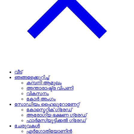
വീട്
ഞങ്ങളേക്കുറിച്ച്
കമ്പനി ആമുഖം
അന്താരാഷ്ട്ര വിപണി
വികസനം
കോർ അംഗം
സോഡിയം ഹൈലൂറോണേറ്റ്
കോസ്മെറ്റിക് ഗ്രേഡ്
ആരോഗ്യ ഭക്ഷണ ഗ്രേഡ്
ഫാർമസ്യൂട്ടിക്കൽ ഗ്രേഡ്
ചേരുവകൾ
എർഗോതിയോണിൻ