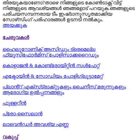
തിരയുകയാണോ?താഴെ നിങ്ങളുടെ കോൺടാക്റ്റ് വിട്ട്
നിങ്ങളുടെ ആവശ്യങ്ങൾ ഞങ്ങളോട് പറയുക.ഞങ്ങളുടെ
പരിചയസമ്പന്നരായ ടീം ഇഷ്‌ടാനുസൃതമാക്കിയ
സോഴ്‌സിംഗ് പരിഹാരങ്ങൾ ഉടനടി നൽകും.
അയക്കുക
ചേരുവകൾ
ഹൈലൂറോണിക് ആസിഡും ട്രെമെല്ല
ഫ്യൂസിഫോർമിസ് പോളിസാക്കറൈഡും
കൊളാജൻ & കോണ്ട്രോയിറ്റിൻ സൾഫേറ്റ്
എക്ടോയിൻ & സോഡിയം പോളിഗ്ലൂട്ടാമേറ്റ്
പ്ലാൻ്റ് എക്‌സ്‌ട്രാക്‌റ്റുകളും ചൈനീസ് മരുന്നുകളും
ആരോഗ്യ ഉൽപ്പന്നങ്ങളും
ഫുള്ളറീൻ
പ്രോ-സൈലാൻ
ലാവെൻഡർ അവശ്യ എണ്ണ
വകുപ്പ്