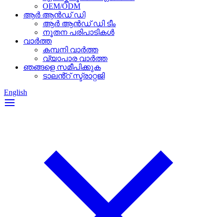
OEM/ODM
ആർ ആൻഡ് ഡി
ആർ ആൻഡ് ഡി ടീം
നൂതന പരിപാടികൾ
വാർത്ത
കമ്പനി വാർത്ത
വ്യാപാര വാർത്ത
ഞങ്ങളെ സമീപിക്കുക
ടാലൻ്റ് സ്ട്രാറ്റജി
English