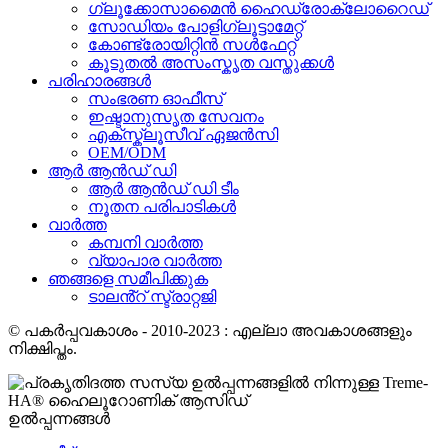
ഗ്ലൂക്കോസാമൈൻ ഹൈഡ്രോക്ലോറൈഡ്
സോഡിയം പോളിഗ്ലൂട്ടാമേറ്റ്
കോണ്ട്രോയിറ്റിൻ സൾഫേറ്റ്
കൂടുതൽ അസംസ്കൃത വസ്തുക്കൾ
പരിഹാരങ്ങൾ
സംഭരണ ​​ഓഫീസ്
ഇഷ്ടാനുസൃത സേവനം
എക്സ്ക്ലൂസീവ് ഏജൻസി
OEM/ODM
ആർ ആൻഡ് ഡി
ആർ ആൻഡ് ഡി ടീം
നൂതന പരിപാടികൾ
വാർത്ത
കമ്പനി വാർത്ത
വ്യാപാര വാർത്ത
ഞങ്ങളെ സമീപിക്കുക
ടാലൻ്റ് സ്ട്രാറ്റജി
© പകർപ്പവകാശം - 2010-2023 : എല്ലാ അവകാശങ്ങളും
നിക്ഷിപ്തം.
ഉൽപ്പന്നങ്ങൾ