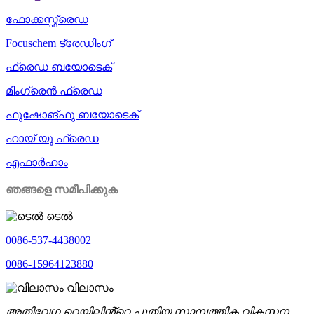
ഫോക്കസ്ഫ്രെഡ
Focuschem ട്രേഡിംഗ്
ഫ്രെഡ ബയോടെക്
മിംഗ്രെൻ ഫ്രെഡ
ഫുഷോങ്ഫു ബയോടെക്
ഹായ് യൂ ഫ്രെഡ
എഫാർഹാം
ഞങ്ങളെ സമീപിക്കുക
ടെൽ
0086-537-4438002
0086-15964123880
വിലാസം
അതിവേഗ റെയിലിൻ്റെ പുതിയ സാമ്പത്തിക വികസന