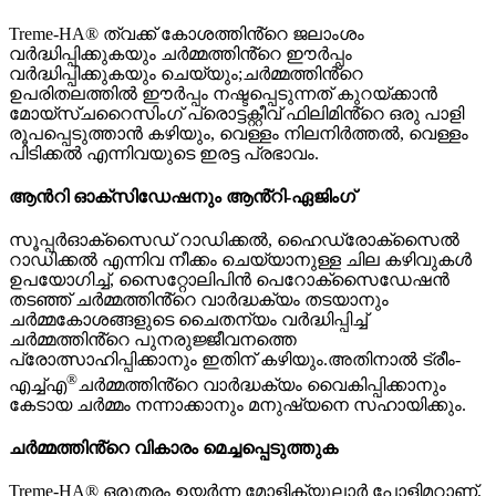
Treme-HA® ത്വക്ക് കോശത്തിൻ്റെ ജലാംശം
വർദ്ധിപ്പിക്കുകയും ചർമ്മത്തിൻ്റെ ഈർപ്പം
വർദ്ധിപ്പിക്കുകയും ചെയ്യും;ചർമ്മത്തിൻ്റെ
ഉപരിതലത്തിൽ ഈർപ്പം നഷ്ടപ്പെടുന്നത് കുറയ്ക്കാൻ
മോയ്സ്ചറൈസിംഗ് പ്രൊട്ടക്റ്റീവ് ഫിലിമിൻ്റെ ഒരു പാളി
രൂപപ്പെടുത്താൻ കഴിയും, വെള്ളം നിലനിർത്തൽ, വെള്ളം
പിടിക്കൽ എന്നിവയുടെ ഇരട്ട പ്രഭാവം.
ആൻറി ഓക്സിഡേഷനും ആൻ്റി-ഏജിംഗ്
സൂപ്പർഓക്സൈഡ് റാഡിക്കൽ, ഹൈഡ്രോക്സൈൽ
റാഡിക്കൽ എന്നിവ നീക്കം ചെയ്യാനുള്ള ചില കഴിവുകൾ
ഉപയോഗിച്ച്, സൈറ്റോലിപിൻ പെറോക്സൈഡേഷൻ
തടഞ്ഞ് ചർമ്മത്തിൻ്റെ വാർദ്ധക്യം തടയാനും
ചർമ്മകോശങ്ങളുടെ ചൈതന്യം വർദ്ധിപ്പിച്ച്
ചർമ്മത്തിൻ്റെ പുനരുജ്ജീവനത്തെ
പ്രോത്സാഹിപ്പിക്കാനും ഇതിന് കഴിയും.അതിനാൽ ട്രീം-
®
എച്ച്എ
ചർമ്മത്തിൻ്റെ വാർദ്ധക്യം വൈകിപ്പിക്കാനും
കേടായ ചർമ്മം നന്നാക്കാനും മനുഷ്യനെ സഹായിക്കും.
ചർമ്മത്തിൻ്റെ വികാരം മെച്ചപ്പെടുത്തുക
Treme-HA® ഒരുതരം ഉയർന്ന മോളിക്യുലാർ പോളിമറാണ്,