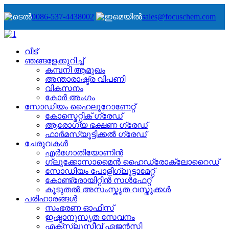
0086-537-4438002
sales@focuschem.com
വീട്
ഞങ്ങളേക്കുറിച്ച്
കമ്പനി ആമുഖം
അന്താരാഷ്ട്ര വിപണി
വികസനം
കോർ അംഗം
സോഡിയം ഹൈലൂറോണേറ്റ്
കോസ്മെറ്റിക് ഗ്രേഡ്
ആരോഗ്യ ഭക്ഷണ ഗ്രേഡ്
ഫാർമസ്യൂട്ടിക്കൽ ഗ്രേഡ്
ചേരുവകൾ
എർഗോതിയോണിൻ
ഗ്ലൂക്കോസാമൈൻ ഹൈഡ്രോക്ലോറൈഡ്
സോഡിയം പോളിഗ്ലൂട്ടാമേറ്റ്
കോണ്ട്രോയിറ്റിൻ സൾഫേറ്റ്
കൂടുതൽ അസംസ്കൃത വസ്തുക്കൾ
പരിഹാരങ്ങൾ
സംഭരണ ​​ഓഫീസ്
ഇഷ്ടാനുസൃത സേവനം
എക്സ്ക്ലൂസീവ് ഏജൻസി