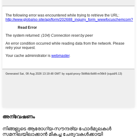
അന്വേഷണം
നിങ്ങളുടെ ആരോഗ്യ-സൗന്ദര്യ ഫോർമുലകൾ
സമനിലയിലാക്കാൻ മികച്ച ചേരുവകൾക്കായി