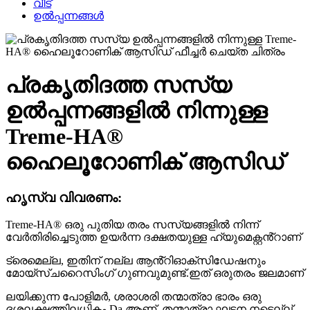
വീട്
ഉൽപ്പന്നങ്ങൾ
പ്രകൃതിദത്ത സസ്യ
ഉൽപ്പന്നങ്ങളിൽ നിന്നുള്ള
Treme-HA®
ഹൈലൂറോണിക് ആസിഡ്
ഹൃസ്വ വിവരണം:
Treme-HA® ഒരു പുതിയ തരം സസ്യങ്ങളിൽ നിന്ന്
വേർതിരിച്ചെടുത്ത ഉയർന്ന ദക്ഷതയുള്ള ഹ്യുമെക്റ്റൻ്റാണ്
ട്രെമെല്ല, ഇതിന് നല്ല ആൻ്റിഓക്‌സിഡേഷനും
മോയ്സ്ചറൈസിംഗ് ഗുണവുമുണ്ട്.ഇത് ഒരുതരം ജലമാണ്
ലയിക്കുന്ന പോളിമർ, ശരാശരി തന്മാത്രാ ഭാരം ഒരു
ദശലക്ഷത്തിലധികം Da ആണ്, തന്മാത്രാ ഘടന നട്ടെല്ല്