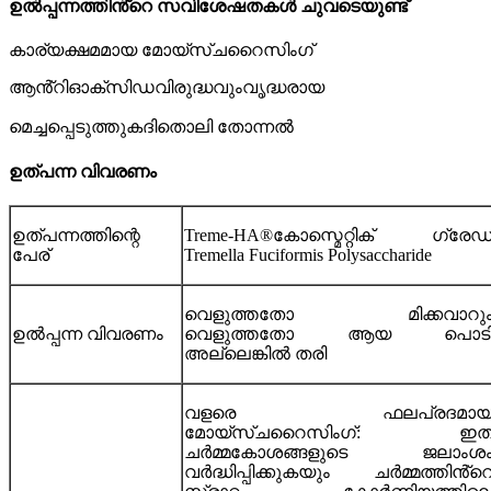
ഉൽപ്പന്നത്തിൻ്റെ സവിശേഷതകൾ ചുവടെയുണ്ട്
കാര്യക്ഷമമായ മോയ്സ്ചറൈസിംഗ്
ആൻ്റിഓക്‌സിഡ
വൃദ്ധരായ
വിരുദ്ധവും
മെച്ചപ്പെടുത്തുക
തൊലി തോന്നൽ
ദി
ഉത്പന്ന വിവരണം
ഉത്പന്നത്തിന്റെ
Treme-HA®കോസ്മെറ്റിക് ഗ്രേഡ
പേര്
Tremella Fuciformis Polysaccharide
വെളുത്തതോ മിക്കവാറു
ഉൽപ്പന്ന വിവരണം
വെളുത്തതോ ആയ പൊട
അല്ലെങ്കിൽ തരി
വളരെ ഫലപ്രദമാ
മോയ്സ്ചറൈസിംഗ്: ഇത
ചർമ്മകോശങ്ങളുടെ ജലാംശ
വർദ്ധിപ്പിക്കുകയും ചർമ്മത്തിൻ്റ