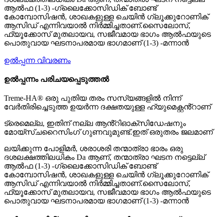
ആൽഫ (1-3) -ഗ്ലൈക്കോസിഡിക് ബോണ്ട്
കോമ്പോസിഷൻ, ശാഖകളുള്ള ചെയിൻ ഗ്ലൂക്കുറോണിക്
ആസിഡ് എന്നിവയാൽ നിർമ്മിച്ചതാണ്.സൈലോസ്,
ഫ്യൂക്കോസ് മുതലായവ, സജീവമായ ഭാഗം ആൽഫയുടെ
പൊതുവായ ഘടനാപരമായ ഭാഗമാണ് (1-3) -മന്നാൻ
ഉൽപ്പന്ന വിവരണം
ഉൽപ്പന്നം പരിചയപ്പെടുത്തൽ
Treme-HA® ഒരു പുതിയ തരം സസ്യങ്ങളിൽ നിന്ന്
വേർതിരിച്ചെടുത്ത ഉയർന്ന ദക്ഷതയുള്ള ഹ്യുമെക്റ്റൻ്റാണ്
ട്രെമെല്ല, ഇതിന് നല്ല ആൻ്റിഓക്‌സിഡേഷനും
മോയ്സ്ചറൈസിംഗ് ഗുണവുമുണ്ട്.ഇത് ഒരുതരം ജലമാണ്
ലയിക്കുന്ന പോളിമർ, ശരാശരി തന്മാത്രാ ഭാരം ഒരു
ദശലക്ഷത്തിലധികം Da ആണ്, തന്മാത്രാ ഘടന നട്ടെല്ല്
ആൽഫ (1-3) -ഗ്ലൈക്കോസിഡിക് ബോണ്ട്
കോമ്പോസിഷൻ, ശാഖകളുള്ള ചെയിൻ ഗ്ലൂക്കുറോണിക്
ആസിഡ് എന്നിവയാൽ നിർമ്മിച്ചതാണ്.സൈലോസ്,
ഫ്യൂക്കോസ് മുതലായവ, സജീവമായ ഭാഗം ആൽഫയുടെ
പൊതുവായ ഘടനാപരമായ ഭാഗമാണ് (1-3) -മന്നാൻ