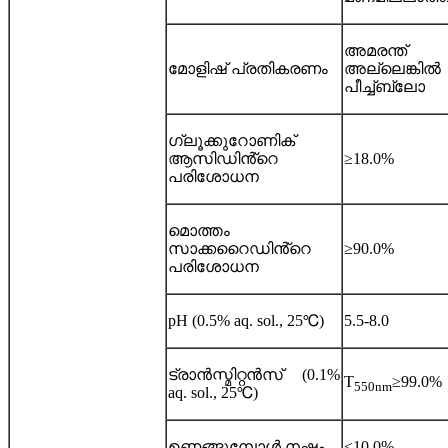
അമരന്ത്
മോളിഷ് പ്രതികരണം
അല്ലെങ്കിൽ
പീച്ച്ബ്ലോ
ഗ്ലൂക്കുറോണിക്
ആസിഡിൻ്റെ
≥18.0%
പരിശോധന
മൊത്തം
സാക്കറൈഡിൻ്റെ
≥90.0%
പരിശോധന
pH (0.5% aq. sol., 25℃)
5.5-8.0
ട്രാൻസ്മിറ്റൻസ് (0.1%
T
≥99.0%
550nm
aq. sol., 25℃)
ഉണങ്ങുമ്പോൾ നഷ്ടം
≤10.0%